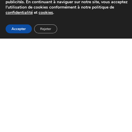
publicités. En continuant à naviguer sur notre site, vous acceptez
l'utilisation de cookies conformément à notre politique de
confidentialité
et
cookies
.
Accepter
Rejeter
GEDOC-CI est spécialisée dans la distribution et la
commercialisation de la gamme de produits Docubase
ABIDJAN, CÔTE D'IVOIRE